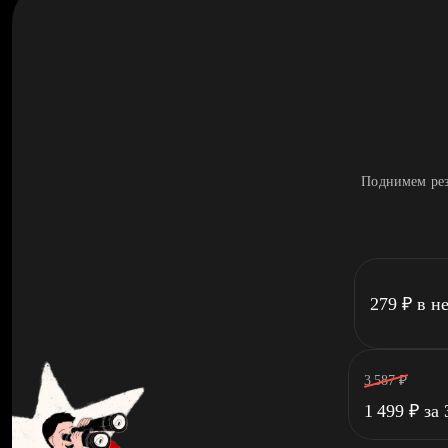
Поднимем рез
279
₽
в н
3 587
₽
1 499
₽
за 