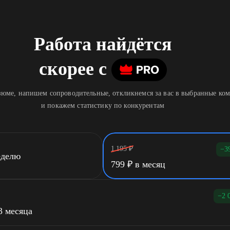
Работа найдётся
скорее
c
юме, напишем сопроводительные, откликнемся за вас в выбранные ко
и покажем статистику по конкурентам
1 195
₽
−3
еделю
799
₽
в месяц
−2 
3 месяца