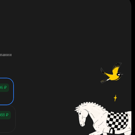
мпании
96
₽
088
₽