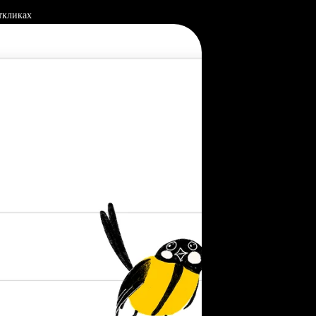
ткликах