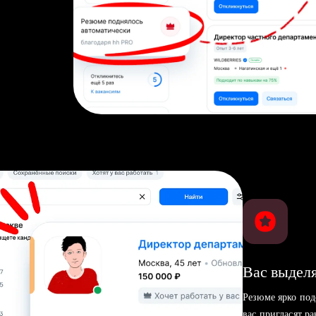
Вас выделя
Резюме ярко под
вас пригласят р