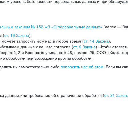
аем уровень безопасности персональных данных и при обнаружени
альным законом №
152-ФЗ
«О персональных данных»
(далее — Зак
м (
ст. 18 Закона
),
можете запросить их у нас в любое время (
ст. 14 Закона
),
абатываем данные с вашего согласия (
ст. 9 Закона
). Чтобы отозват
верской, 2-я Брестская улица, дом 48, помещ. 25, ООО «Хэдханте
ние обработки или возражение против обработки.
далить их самостоятельно либо
попросить нас об этом
. Если вы сч
ки данных или требование об ограничении обработки (
ст. 21 Закон