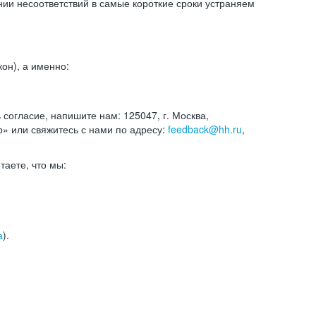
и несоответствий в самые короткие сроки устраняем
он), а именно:
ь согласие, напишите нам: 125047, г. Москва,
р» или свяжитесь с нами по адресу:
feedback@hh.ru
,
итаете, что мы:
а
).