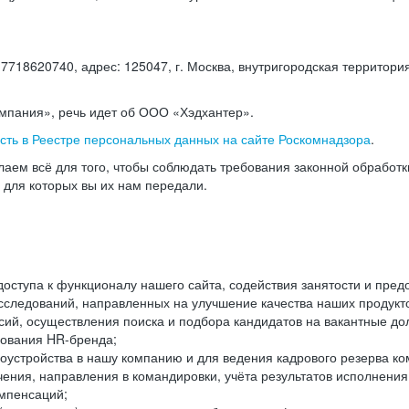
18620740, адрес: 125047, г. Москва, внутригородская территория
омпания», речь идет об ООО «Хэдхантер».
есть в Реестре персональных данных на сайте Роскомнадзора
.
аем всё для того, чтобы соблюдать требования законной обработ
, для которых вы их нам передали.
ступа к функционалу нашего сайта, содействия занятости и пред
следований, направленных на улучшение качества наших продуктов
ий, осуществления поиска и подбора кандидатов на вакантные дол
ования HR-бренда;
оустройства в нашу компанию и для ведения кадрового резерва ко
чения, направления в командировки, учёта результатов исполнени
омпенсаций;