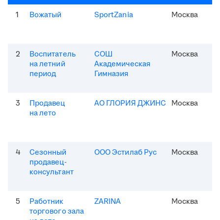
1
Вожатый
SportZania
Москва
2
Воспитатель
СОШ
Москва
на летний
Академическая
период
Гимназия
3
Продавец
АО ГЛОРИЯ ДЖИНС
Москва
на лето
4
Сезонный
ООО Эстилаб Рус
Москва
продавец-
консультант
5
Работник
ZARINA
Москва
торгового зала