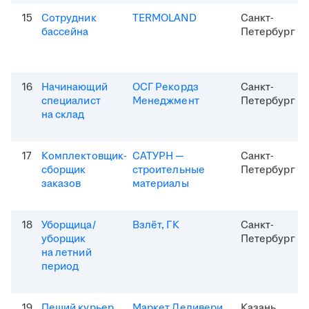
15
Сотрудник
TERMOLAND
Санкт-
бассейна
Петербург
16
Начинающий
ОСГ Рекордз
Санкт-
специалист
Менеджмент
Петербург
на склад
17
Комплектовщик-
САТУРН —
Санкт-
сборщик
строительные
Петербург
заказов
материалы
18
Уборщица/
Взлёт, ГК
Санкт-
уборщик
Петербург
на летний
период
19
Пеший курьер
Маркет Деливери
Казань