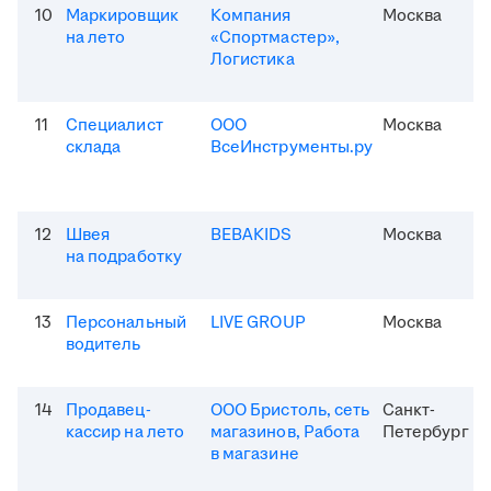
10
Маркировщик
Компания
Москва
на лето
«Спортмастер»,
Логистика
11
Специалист
ООО
Москва
склада
ВсеИнструменты.ру
12
Швея
BEBAKIDS
Москва
на подработку
13
Персональный
LIVE GROUP
Москва
водитель
14
Продавец-
ООО Бристоль, сеть
Санкт-
кассир на лето
магазинов, Работа
Петербург
в магазине