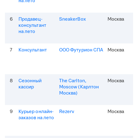
на лето
6
Продавец-
SneakerBox
Москва
консультант
на лето
7
Консультант
ООО Футурион СПА
Москва
8
Сезонный
The Carlton,
Москва
кассир
Moscow (Карлтон
Москва)
9
Курьер онлайн-
Rezerv
Москва
заказов на лето