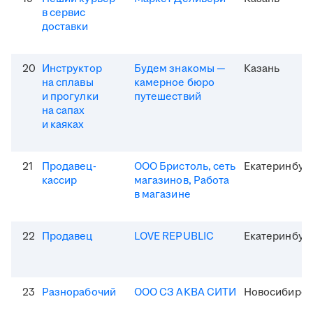
в сервис
доставки
20
Инструктор
Будем знакомы —
Казань
на сплавы
камерное бюро
и прогулки
путешествий
на сапах
и каяках
21
Продавец-
ООО Бристоль, сеть
Екатеринбур
кассир
магазинов, Работа
в магазине
22
Продавец
LOVE REPUBLIC
Екатеринбур
23
Разнорабочий
ООО СЗ АКВА СИТИ
Новосибирск