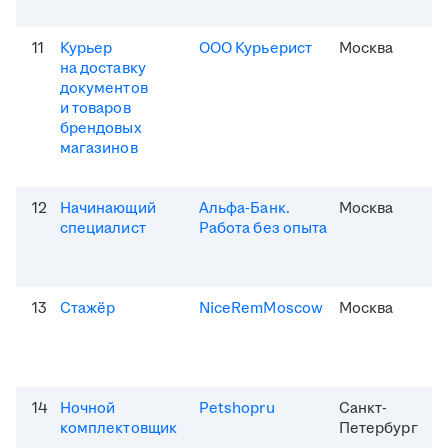
11
Курьер
ООО Курьерист
Москва
на доставку
документов
и товаров
брендовых
магазинов
12
Начинающий
Альфа-Банк.
Москва
специалист
Работа без опыта
13
Стажёр
NiceRemMoscow
Москва
14
Ночной
Petshopru
Санкт-
комплектовщик
Петербург