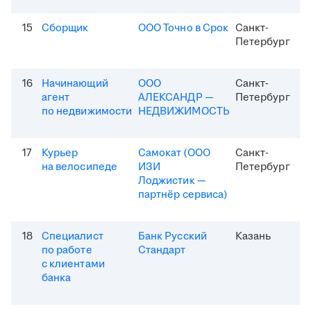
15
Сборщик
ООО Точно в Срок
Санкт-
Петербург
16
Начинающий
ООО
Санкт-
агент
АЛЕКСАНДР —
Петербург
по недвижимости
НЕДВИЖИМОСТЬ
17
Курьер
Самокат (ООО
Санкт-
на велосипеде
ИЗИ
Петербург
Лоджистик —
партнёр сервиса)
18
Специалист
Банк Русский
Казань
по работе
Стандарт
с клиентами
банка