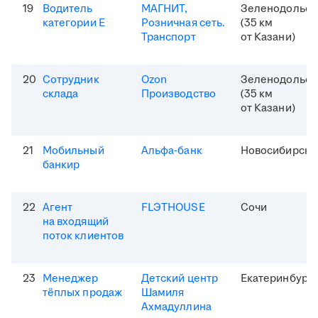
19
Водитель
МАГНИТ,
Зеленодольск
категории Е
Розничная сеть.
(35 км
Транспорт
от Казани)
20
Сотрудник
Ozon
Зеленодольск
склада
Производство
(35 км
от Казани)
21
Мобильный
Альфа-банк
Новосибирск
банкир
22
Агент
FLЭTHOUSE
Сочи
на входящий
поток клиентов
23
Менеджер
Детский центр
Екатеринбург
тёплых продаж
Шамиля
Ахмадуллина