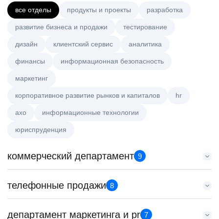
все отделы
продукты и проекты
разработка
развитие бизнеса и продажи
тестирование
дизайн
клиентский сервис
аналитика
финансы
информационная безопасность
маркетинг
корпоративное развитие рынков и капиталов
hr
axo
информационные технологии
юриспруденция
коммерческий департамент
9
Менеджер по работе с ключевыми клиентами (КАМ)
телефонные продажи
8
HeadHunter::Коммерческий департамент
6 авг. 2026
Менеджер по продажам в сегменте среднего и крупного
департамент маркетинга и pr
з/п не указана
7