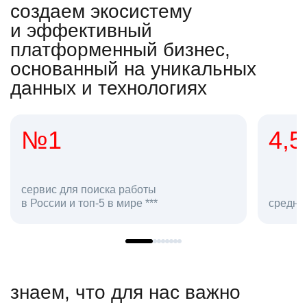
создаем экосистему
и эффективный
платформенный бизнес,
основанный на уникальных
данных и технологиях
4,5
 поиска работы
топ-5 в мире ***
средняя оценка hh.ru к
знаем, что для нас важно