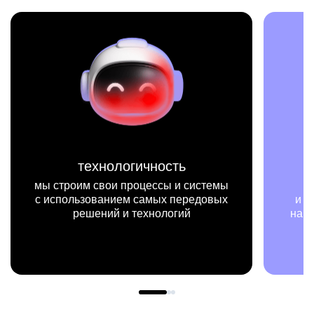
технологичность
ми
троим свои процессы и системы
мы на конк
пользованием самых передовых
и примерах вид
решений и технологий
нашей работы м