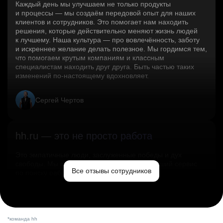
Каждый день мы улучшаем не только продукты
и процессы — мы создаём передовой опыт для наших
клиентов и сотрудников. Это помогает нам находить
решения, которые действительно меняют жизнь людей
к лучшему. Наша культура — про вовлечённость, заботу
и искреннее желание делать полезное. Мы гордимся тем,
что помогаем крутым компаниям и классным
специалистам находить друг друга. Быть частью таких
изменений по‑настоящему вдохновляет.
Сергей Чертов
hh.ru — это не просто работа
Это эмпатичные люди, заслуженные победы и дух
свободы. Мы помогаем миру и создаём лучший сервис
Все отзывы сотрудников
по поиску работы в стране.
Ольга Емельянова
*команда hh