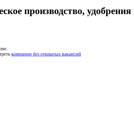
ское производство, удобрения
оне.
треть
компании без открытых вакансий