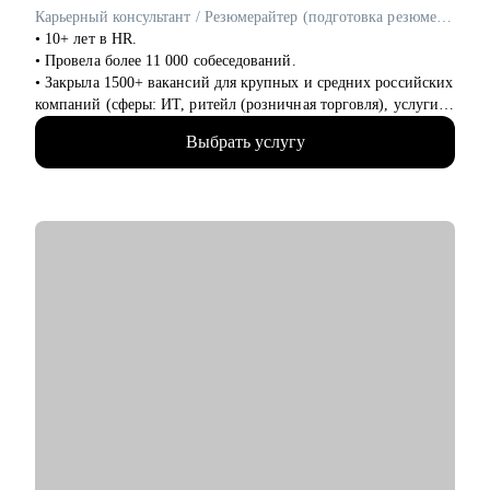
аналитика
Карьерный консультант / Резюмерайтер (подготовка резюме) / Эксперт по профориентации
• 10+ лет в HR.
• Провела более 11 000 собеседований.
• Закрыла 1500+ вакансий для крупных и средних российских
компаний (сферы: ИТ, ритейл (розничная торговля), услуги
для бизнеса, индустрия гостеприимства и пр).
Выбрать услугу
• 8 лет в карьерном консультировании и коучинге. Помогла в
достижении карьерных целей более 600 клиентам.
• 3 года - наставник карьерных консультантов.
• Мои клиенты работают в Яндекс, Авито, OZON, Mars,
Новатэк, СБЕР, Т-банк, ВТБ, МТС и пр.
С чем помогу:
• выработать стратегию поиска работы, в т.ч., при смене
профессии (что искать, где искать, как искать);
• выявить ваши конкурентные преимущества (даже если вам
кажется, что их нет);
• избавиться от синдрома самозванца;
• справиться с выгоранием;
• написать резюме, расставить нужные акценты в опыте,
выделить и описать результаты;
• подготовиться к собеседованиям с hr.