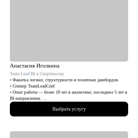
Анастасия
Иголкина
Team Lead BI в Спортмастер
• Фанатка логики, структурности и понятных дашбордов.
• Спикер TeamLeadConf
• Опыт работы — более 10 лет в аналитике, последние 5 лет в
BI-направлении.
• 3 года руковожу BI-командой. Прошла путь от бизнес-
Выбрать услугу
аналитика до Team Lead BI за год.
• Мой фокус - построение отчётности, визуализация данных,
автоматизация процессов, развитие команд и управление
эффективностью.
• Работала в крупных компаниях: Спортмастер, Роснефть,