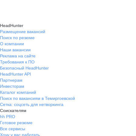
Карьерные эксперты на hh.ru помогут вам
hh.ru, которые повысят вашу уверенность
текущем месте работы и о том, кому он будет
справиться с синдромом самозванца путем
в карьере.
полезен, с какими запросами работает.
индивидуальной работы, анализа достижений
Вы точно найдёте того, кто вам нужен!
HeadHunter
и формирования уверенности в собственных
Размещение вакансий
Поиск по резюме
силах и компетенциях.
О компании
Наши вакансии
Реклама на сайте
Требования к ПО
Безопасный HeadHunter
HeadHunter API
Партнерам
Инвесторам
Каталог компаний
Поиск по вакансиям в Темиргоевской
Сетка: соцсеть для нетворкинга
Соискателям
hh PRO
Готовое резюме
Все сервисы
Хочу у вас работать