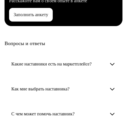
Расскажите нам о своем опыте в анкете
Заполнить анкету
Вопросы и ответы
Какие наставники есть на маркетплейсе?
Карьерные наставники — это HR-
специалисты, карьерные консультанты,
Как мне выбрать наставника?
психологи, резюмерайтеры и менторы.
Умный поиск поможет в три клика выбрать
Менторы работают в ИТ, дизайне, других
наставника для достижения вашей цели.
С чем может помочь наставник?
узкоспециализированных сферах. Они
помогут прокачать навыки, построить