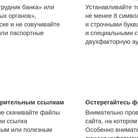
трудник банка» или
Устанавливайте т
ых органов»,
не менее 8 симво
ске и не озвучивайте
и строчными букв
или паспортные
и специальными с
двухфакторную а
озрительным ссылкам
Остерегайтесь 
не скачивайте файлы
Внимательно пров
ли ссылка
сайта, на которо
ным или полезным
Особенно внимате