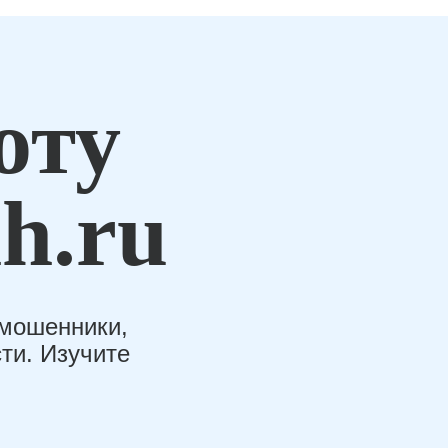
оту
h.ru
-мошенники,
ти. Изучите