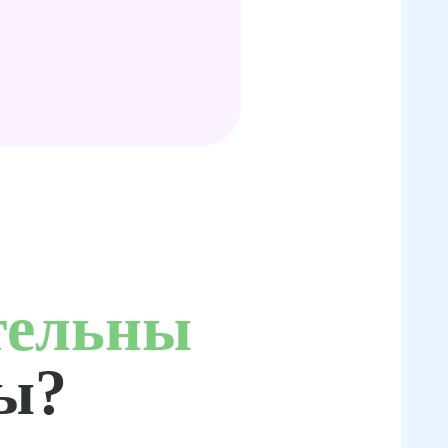
тельны
ты?