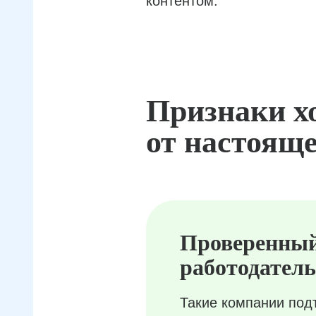
контентом.
Признаки х
от настояще
Проверенны
работодатель
Такие компании под