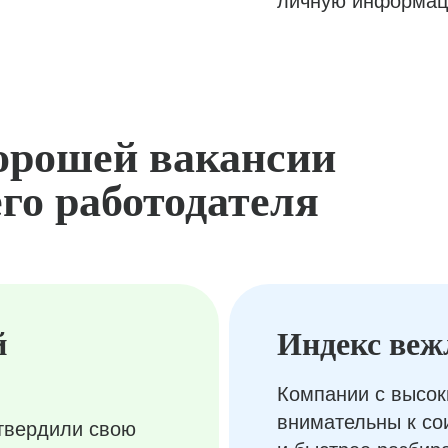
личную информац
орошей вакансии
го работодателя
й
Индекс веж
Компании с высок
внимательны к с
твердили свою