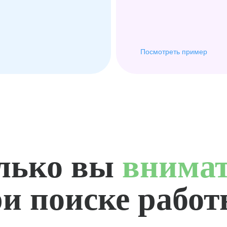
Посмотреть пример
лько вы
внима
и поиске рабо