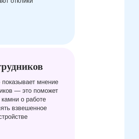
ают отклики
трудников
 показывает мнение
иков — это поможет
 камни о работе
нять взвешенное
стройстве