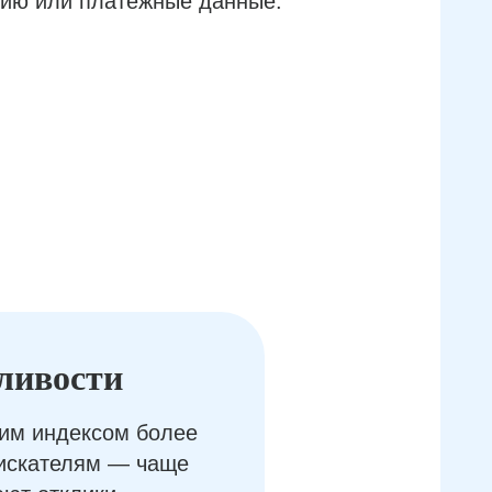
ию или платёжные данные.
ливости
им индексом более
оискателям — чаще