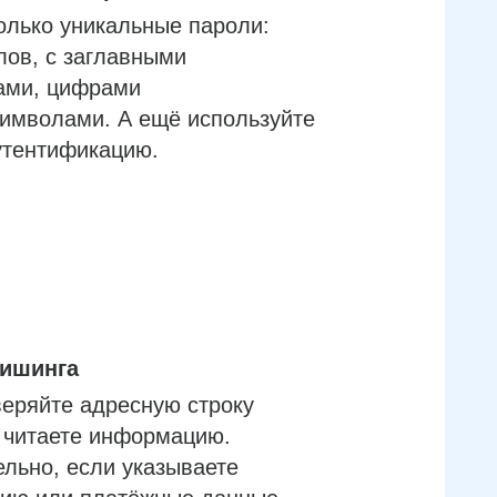
олько уникальные пароли:
лов, с заглавными
ами, цифрами
имволами. А ещё используйте
утентификацию.
фишинга
еряйте адресную строку
м читаете информацию.
льно, если указываете