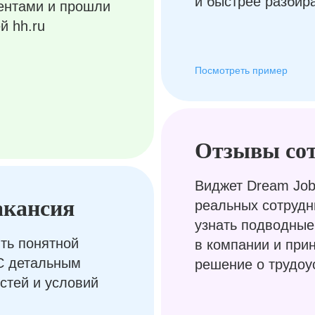
и быстрее разбир
ентами и прошли
й hh.ru
Посмотреть пример
Отзывы со
Виджет Dream Job
акансия
реальных сотрудн
узнать подводные
ть понятной
в компании и при
С детальным
решение о трудоу
стей и условий