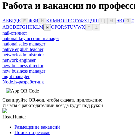
Работа и вакансии по профес
А
Б
В
Г
Д
Е
Ж
З
И
К
Л
М
Н
О
П
Р
С
Т
У
Ф
Х
Ц
Ч
Ш
Э
Ю
#
Ё
Й
Щ
Ы
Я
A
B
C
D
E
F
G
H
I
J
K
L
M
O
P
Q
R
S
T
U
V
W
X
N
Y
Z
nail-стилист
national key account manager
national sales manager
native english teacher
network administrator
network engineer
new business director
new business manager
night manager
Node.js-разработчик
Сканируйте QR-код, чтобы скачать приложение
И чаты с работодателями всегда будут под рукой
HeadHunter
Размещение вакансий
Поиск по резюме